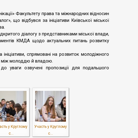
нікації» Факультету права та міжнародних відносин
лог», що відбувся за ініціативи Київської міської
ва.
дкритого діалогу з представниками міської влади,
таментів КМДА щодо актуальних питань розвитку
а ініціативи, спрямовані на розвиток молодіжного
ії між молоддю й владою.
 до уваги озвучені пропозиції для подальшого
асть у Круглому
Участь у Круглому
с...
с...