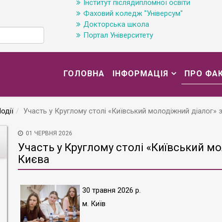
Інститут післядипломної освіти
Фаховий коледж "Універсум"
Докторська школа
Портал Університету
ГОЛОВНА
ІНФОРМАЦІЯ
ПРО ФА
одії
Участь у Круглому столі «Київський молодіжний діалог» 
01 ЧЕРВНЯ 2026
Участь у Круглому столі «Київський м
Києва
30 травня 2026 р.
м. Київ