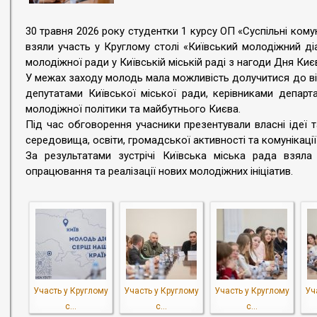
30 травня 2026 року студентки 1 курсу ОП «Суспільні кому
взяли участь у Круглому столі «Київський молодіжний діа
молодіжної ради у Київській міській раді з нагоди Дня Киє
У межах заходу молодь мала можливість долучитися до ві
депутатами Київської міської ради, керівниками депар
молодіжної політики та майбутнього Києва.
Під час обговорення учасники презентували власні ідеї т
середовища, освіти, громадської активності та комунікац
За результатами зустрічі Київська міська рада взяла
опрацювання та реалізації нових молодіжних ініціатив.
Участь у Круглому
Участь у Круглому
Участь у Круглому
Уч
с...
с...
с...