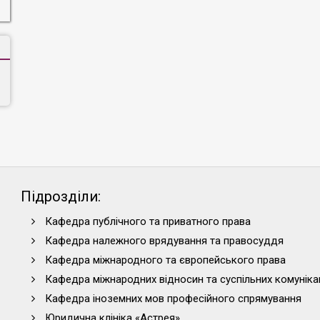
програми на сайті Факультету та проінформувати всіх зд
ОП «Регіональні студії»
Зміни до методичних рекомендації (написання курсов
(магістерського) рівня
ОП «Суспільні комунікації»
ОП «Регіональні студії»
Підрозділи:
Кафедра публічного та приватного права
Кафедра належного врядування та правосуддя
Кафедра міжнародного та європейського права
Кафедра міжнародних відносин та суспільних комуніка
Кафедра іноземних мов професійного спрямування
Юридична клініка «Астрея»