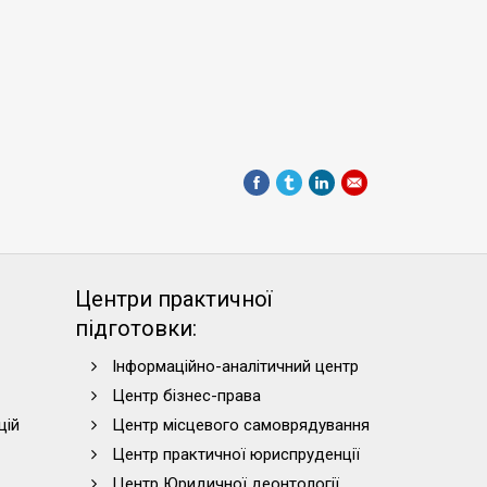
обувачів всіма можливими каналами комунікації.
их робіт здобувачами 1 року навчання другого
Центри практичної
підготовки:
Інформаційно-аналітичний центр
Центр бізнес-права
цій
Центр місцевого самоврядування
Центр практичної юриспруденції
Центр Юридичної деонтології