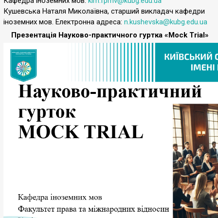
Кафедра іноземних мов:
kim.fpmv@kubg.edu.ua
Кушевська Наталя Миколаївна, старший викладач кафедри
іноземних мов. Електронна адреса:
n.kushevska@kubg.edu.ua
Презентація Науково-практичного гуртка «Mock Trial»