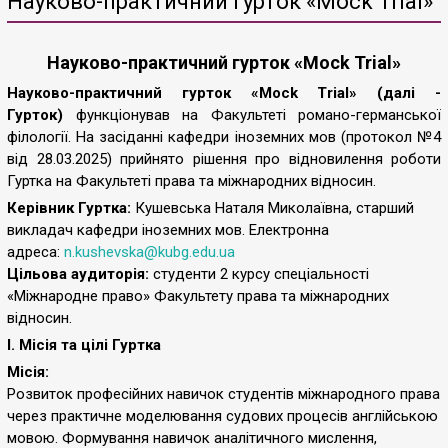
Науково-практичний гурток «Mock Trial»
Науково-практичний гурток «Mock Trial»
Науково-практичний гурток «Mock Trial» (далі -
Гурток)
функціонував на Факультеті романо-германської
філології. На засіданні кафедри іноземних мов (протокол №4
від 28.03.2025)
прийнято рішення про
відновилення роботи
Гуртка на Факультеті права та міжнародних відносин.
Керівник Гуртка:
Кушевська Наталя Миколаївна, старший
викладач кафедри іноземних мов. Електронна
адреса:
n.kushevska@kubg.edu.ua
Цільова аудиторія:
студенти 2 курсу спеціальності
«Міжнародне право» Факультету права та міжнародних
відносин.
I. Місія та цілі Гуртка
Місія:
Розвиток професійних навичок студентів міжнародного права
через практичне моделювання судових процесів англійською
мовою. Формування навичок аналітичного мислення,