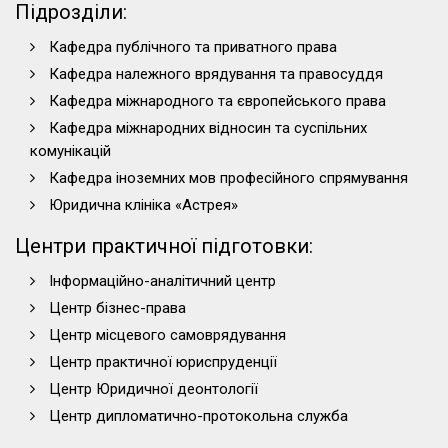
Засідання
Засідання
Підрозділи:
діяльності — суддів, адвокатів, прокурорів,
наукового ...
наукового ...
свідків.
Кафедра публічного та приватного права
Весело, змістовно, результативно!
Засідання
Засідання
Кафедра належного врядування та правосуддя
наукового ...
наукового ...
Кожен учасник мав можливість відчути себе
Кафедра міжнародного та європейського права
частиною правової системи, а кожен гість —
Кафедра міжнародних відносин та суспільних
побачити живу, захопливу гру розумів і переконань.
комунікацій
Атмосфера — наелектризована, англійська —
Засідання
Засідання
звучала переконливо, емоції — справжні!
Кафедра іноземних мов професійного спрямування
наукового ...
наукового ...
Глядачі, серед яких були викладачі та студенти
Юридична клініка «Астрея»
факультету, не лише дізналися більше про судову
Центри практичної підготовки:
систему, а й отримали справжнє задоволення від
театралізованої юридичної драми.
Інформаційно-аналітичний центр
Право — це цікаво. Англійська — це ключ. Освіта
Центр бізнес-права
— це пригода.
Центр місцевого самоврядування
Засідання
Засідання
Розширюємо кордони можливого! Вчимося по-
Центр практичної юриспруденції
наукового ...
наукового ...
справжньому!
Центр Юридичної деонтології
А з таким підходом майбутні фахівці стають не лише
компетентними, а й впевненими, креативними,
Центр дипломатично-протокольна служба
сміливими.