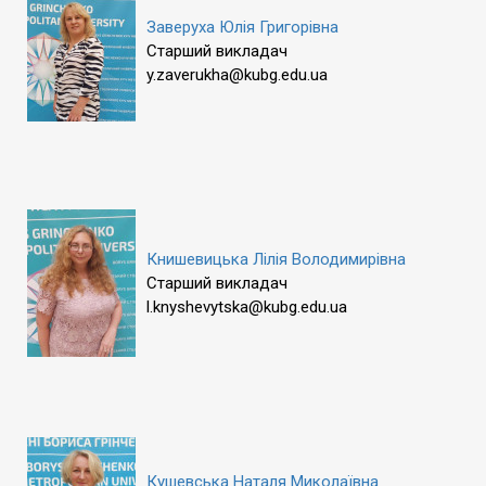
Заверуха Юлія Григорівна
Старший викладач
y.zaverukha@kubg.edu.ua
Книшевицька Лілія Володимирівна
Старший викладач
l.knyshevytska@kubg.edu.ua
Кушевська Наталя Миколаївна