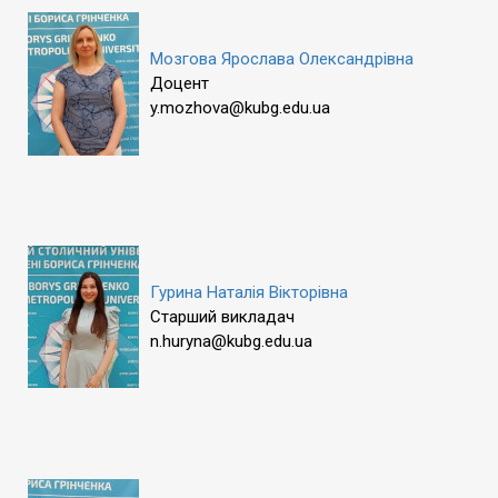
Мозгова Ярослава Олександрівна
Доцент
y.mozhova@kubg.edu.ua
Гурина Наталія Вікторівна
Старший викладач
n.huryna@kubg.edu.ua