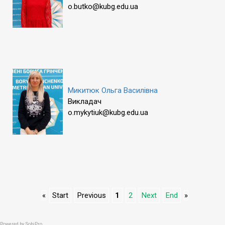
o.butko@kubg.edu.ua
Микитюк Ольга Василівна
Викладач
o.mykytiuk@kubg.edu.ua
«
Start
Previous
1
2
Next
End
»
Powered by
SobiPro