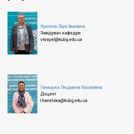
Крепель Віра Іванівна
Завідувач кафедри
v.krepel@kubg.edu.ua
Ганецька Людмила Василівна
Доцент
l.hanetska@kubg.edu.ua