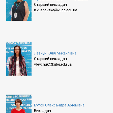
Старший викладач
n.kushevska@kubg.edu.ua
Левчук Юлія Михайлівна
Старший викладач
y.levchuk@kubg.edu.ua
Бутко Олександра Артемівна
Викладач