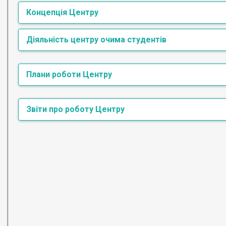
Концепція Центру
Діяльність центру очима студентів
Плани роботи Центру
План роботи Центру на 2025/2026 н.р.
Звіти про роботу Центру
Звіт про діяльність Центру «Дипломатично-про
Звіт про діяльність Центру «Дипломатично-про