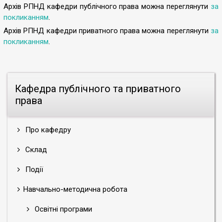
Другий (магістерський) рівень вищої освіти
Архів РПНД кафедри публічного права можна переглянути
за
покликанням
.
І курс
Архів РПНД кафедри приватного права можна переглянути
за
покликанням
.
ІІ курс
Кафедра публічного та приватного
права
Про кафедру
Склад
Події
Навчально-методична робота
Освітні програми