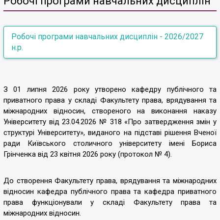
Робочі програми навчальних дисциплін
Робочі програми навчальних дисциплін - 2026/2027
н.р.
Перший (бакалаврський) рівень вищої освіти
З 01 липня 2026 року утворено кафедру публічного та
І курс
приватного права у складі Факультету права, врядування та
міжнародних відносин, створеного на виконання наказу
Університету від 23.04.2026 № 318 «Про затвердження змін у
ІІ курс
структурі Університету», виданого на підставі рішення Вченої
ради Київського столичного університету імені Бориса
Грінченка від 23 квітня 2026 року (протокол № 4).
ІІІ курс
До створення Факультету права, врядування та міжнародних
ІV курс
відносин кафедра публічного права та кафедра приватного
права функціонували у складі Факультету права та
міжнародних відносин.