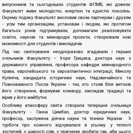
випускників та сьогоднішніх студентів ФПМВ, які довели:
Факультет живе молодістю, енергією та єдністю поколінь.
Окрему подяку Факультет висловив своїм партнерам і друзям
- усім тим організаціям, установам і людям, які протягом
багатьох років підтримували, допомагали реалізовувати
освітні, наукові та міжнародні проєкти, створювали нові
можливості для студентів і викладачів.
Під час святкування неодноразово згадували і перших
очільників Факультету – Ігоря Грицяка, доктора наук з
державного управління, професора кафедри міжнародного
права, європейського та євроатлантичної інтеграції, Миколу
Кулініча, кандидата історичних наук, Надзвичайного та
Повноважного Посла України - тих, хто стояв біля витоків
його створення, формував команду, закладав традиції та
вірив у його майбутнє.
Особливу атмосферу свята створила теперішня очільниця
Факультету - Ганна Цимбал, доктор юридичних наук,
професор, заслужена діячка науки та техніки України. Її
турбота про кожного відчувалася в усьому: у теплоті
зустрічей, у щирості слів, у прагненні зробити так, аби цього