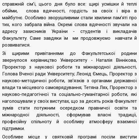
справжній сім’ї, цього дня було все: щирі усмішки й теплі
обійми, слова вдячності, гордість за своїх і віра в
майбутнє. Особливо зворушливими стали хвилини пам’яті про
тих, кого забрала війна. Окремі слова вдячності звучали на
адресу захисників України - студентів і викладачів
Факультету. Саме завдяки їм ми продовжуємо навчати й
розвиватися.
Зі щирими привітаннями до Факультетської родини
звернулося керівництво Університету - Наталія Віннікова,
Проректор з наукової роботи та міжнародної діяльності,
Голова Вченої ради Університету; Леонід Ємець, Проректор з
науково-методичної роботи, зв’язків з органами державної
влади та місцевого самоврядування; Тетяна Лях, Проректор з
науково-педагогічної та соціально-гуманітарної роботи, які
наголошували у своїх виступах, що за десять років Факультет
зумів стати потужним осередком правничої освіти та
міжнародної діяльності, сформував власні традиції,
професійну спільноту й особливу атмосферу взаємної
підтримки.
Особливе місце у святковій програмі посіли виступи