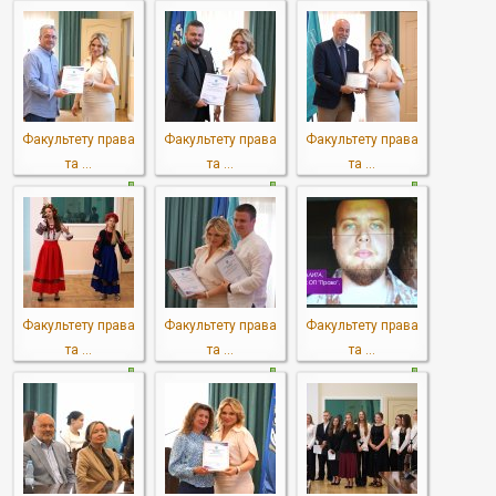
Факультету права
Факультету права
Факультету права
та ...
та ...
та ...
Факультету права
Факультету права
Факультету права
та ...
та ...
та ...