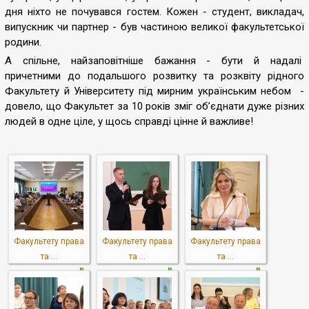
дня ніхто не почувався гостем. Кожен - студент, викладач,
випускник чи партнер - був частиною великої факультетської
родини.
А спільне, найзаповітніше бажання - бути й надалі
причетними до подальшого розвитку та розквіту рідного
Факультету й Університету під мирним українським небом -
довело, що Факультет за 10 років зміг об’єднати дуже різних
людей в одне ціле, у щось справді цінне й важливе!
Факультету права
Факультету права
Факультету права
та ...
та ...
та ...